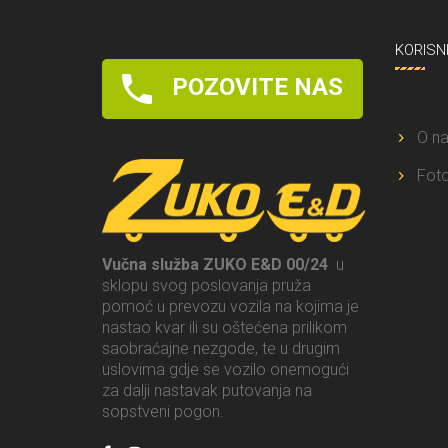
KORISN
POZOVITE NAS
O n
Foto
Vučna služba ZUKO E&D 00/24
u
sklopu svog poslovanja pruža
pomoć u prevozu vozila na kojima je
nastao kvar ili su oštećena prilikom
saobraćajne nezgode, te u drugim
uslovima gdje se vozilo onemogući
za dalji nastavak putovanja na
sopstveni pogon.