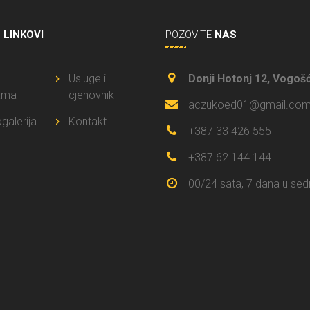
I
LINKOVI
POZOVITE
NAS
Usluge i
Donji Hotonj 12, Vogoš
ama
cjenovnik
aczukoed01@gmail.co
galerija
Kontakt
+387 33 426 555
+387 62 144 144
00/24 sata, 7 dana u sed