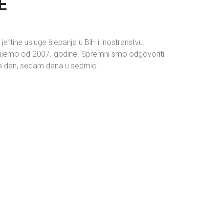
E
eftine usluge šlepanja u BiH i inostranstvu.
lujemo od 2007. godine. Spremni smo odgovoriti
a dan, sedam dana u sedmici.