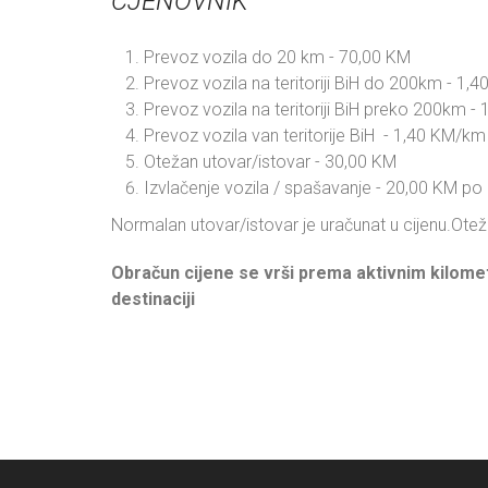
CJENOVNIK
Prevoz vozila do 20 km - 70,00 KM
Prevoz vozila na teritoriji BiH do 200km - 1,
Prevoz vozila na teritoriji BiH preko 200km 
Prevoz vozila van teritorije BiH - 1,40 KM/km
Otežan utovar/istovar - 30,00 KM
Izvlačenje vozila / spašavanje - 20,00 KM p
Normalan utovar/istovar je uračunat u cijenu.
Otež
Obračun cijene se vrši prema aktivnim kilomet
destinaciji