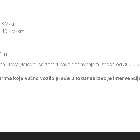
40 KM/km
- 1,40 KM/km
o 1m
an utovar/istovar se zaračunava dodavanjem iznosa od 30,00 KM 
rima koje vučno vozilo pređe u toku realizacije intervencij