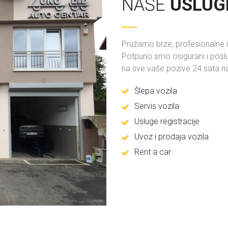
NAŠE
USLUG
Pružamo brze, profesionalne i j
Potpuno smo osigurani i pos
na sve vaše pozive 24 sata n
Šlepa vozila
Servis vozila
Usluge registracije
Uvoz i prodaja vozila
Rent a car