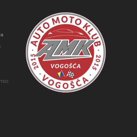
ća
m
mici